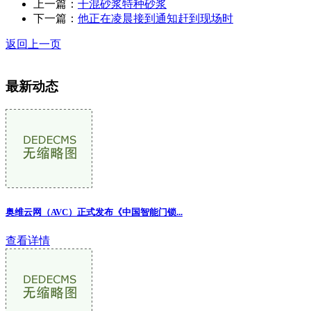
上一篇：
干混砂浆特种砂浆
下一篇：
他正在凌晨接到通知赶到现场时
返回上一页
最新动态
奥维云网（AVC）正式发布《中国智能门锁...
查看详情