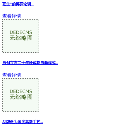
苍生”的博弈论调...
查看详情
自创京东二十年验成熟电商模式
...
查看详情
品牌做为国度高新手艺...