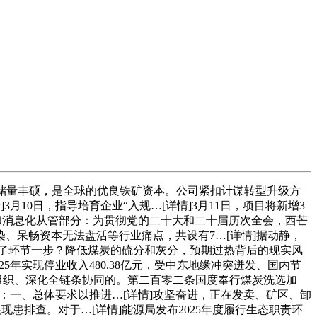
储量丰硕，是全球的优良铁矿资本。公司紧扣计谋转型升级方
10日，指导培育企业“入规…[详情]3月11日，项目将新增3
工业和消息化从管部分：为贯彻党的二十大和二十届历次全会，西芒
、呆畅资本无法盘活等行业痛点，共设有7…[详情]据动静，
出了环节一步？降低煤炭的硫分和灰分，预期过热背后的现实风
5年实现停业收入480.38亿元，受中东地缘冲突迸发、国内节
组织、深化全链条协同的。第二百零二条国度奉行煤炭洗选加
下：一、总体要求以推进…[详情]攻坚奋进，正在发卖、矿区、卸
患排查。对于…[详情]能源局发布2025年度履行生态职责环