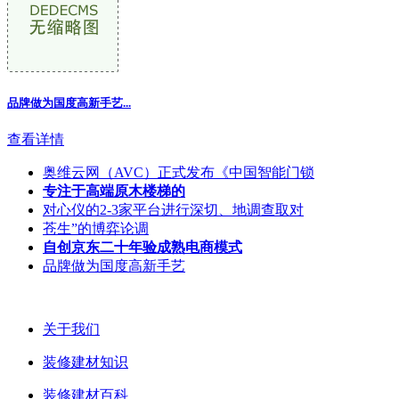
品牌做为国度高新手艺...
查看详情
奥维云网（AVC）正式发布《中国智能门锁
专注于高端原木楼梯的
对心仪的2-3家平台进行深切、地调查取对
苍生”的博弈论调
自创京东二十年验成熟电商模式
品牌做为国度高新手艺
关于我们
装修建材知识
装修建材百科