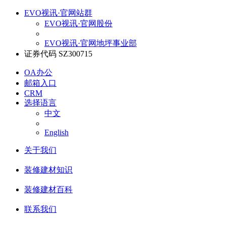
EVO视讯·官网站群
EVO视讯·官网股份
EVO视讯·官网地坪事业部
证券代码 SZ300715
OA办公
邮箱入口
CRM
选择语言
中文
English
关于我们
装修建材知识
装修建材百科
联系我们