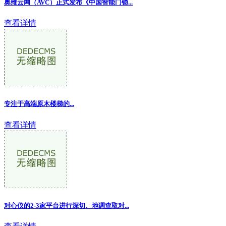
奥维云网（AVC）正式发布《中国智能门锁...
查看详情
专注于高端原木楼梯的
...
查看详情
对心仪的2-3家平台进行深切、地调查取对...