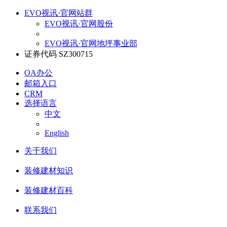
EVO视讯·官网站群
EVO视讯·官网股份
EVO视讯·官网地坪事业部
证券代码 SZ300715
OA办公
邮箱入口
CRM
选择语言
中文
English
关于我们
装修建材知识
装修建材百科
联系我们