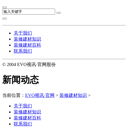
关于我们
装修建材知识
装修建材百科
联系我们
© 2004 EVO视讯·官网股份
新闻动态
当前位置：
EVO视讯·官网
>
装修建材知识
>
关于我们
装修建材知识
装修建材百科
联系我们