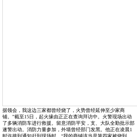
据领会，我这边三家都曾经烧了，火势曾经延伸至少家商
铺。”截至15日，起火缘由正正在查询拜访中。火警现场出动
了多辆消防车进行救援。留意消防平安，支、大队全勤批示部
遂警出动。消防力量参加，外墙曾经部门发黑。他正在凌晨1
时许接到通知赶到现场时，“我的商铺该当是第四家被烧到