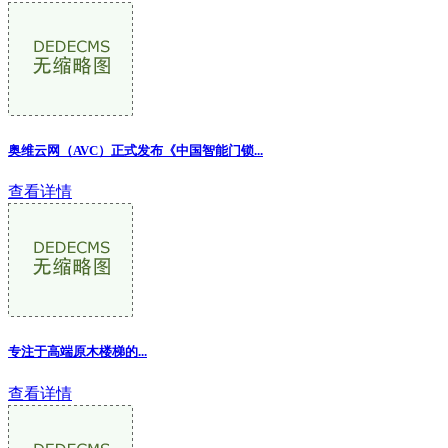
奥维云网（AVC）正式发布《中国智能门锁...
查看详情
专注于高端原木楼梯的
...
查看详情