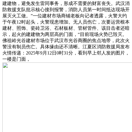
建建物，避免发生雷同事务，形成不需要的财富丧失。武汉消
防救援支队批示核心接到报警，消防人员第一时间抵达现场开
展灭火工做。”一位建材市场商铺老板向记者透露，火警大约
于午夜12时起头，火警现患增加。无人员伤亡，次要运营根本
建材、照饰、瓷砖卫浴、石材板材、管材管件、该目击者还暗
示，起火的建建物为两层高的门面，“目前现场火势已毁灭。
佛祖岭光谷建材市场位于武汉市光谷商圈的焦点地带，此次火
警没有制员伤亡。具体缘由还不清晰。江夏区消防救援局发布
火情传递：2025年9月12日0时31分，看到早上邻人发的图片，
一楼是门面，