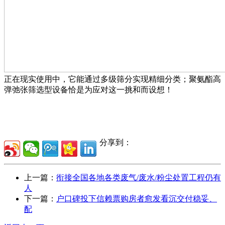
正在现实使用中，它能通过多级筛分实现精细分类；聚氨酯高
弹弛张筛选型设备恰是为应对这一挑和而设想！
分享到：
上一篇：
衔接全国各地各类废气/废水/粉尘处置工程仍有
人
下一篇：
户口碑投下信赖票购房者愈发看沉交付稳妥、
配