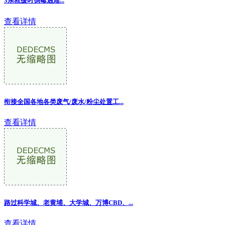
3亲救援时倒霉遇难
...
查看详情
衔接全国各地各类废气/废水/粉尘处置工...
查看详情
路过科学城、老黄埔、大学城、万博CBD、...
查看详情