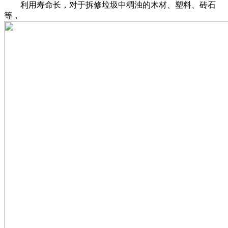
利用寿命长，对于拆修垃圾中稠浊的木材、塑料、砖石
等，