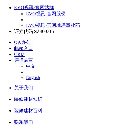
EVO视讯·官网站群
EVO视讯·官网股份
EVO视讯·官网地坪事业部
证券代码 SZ300715
OA办公
邮箱入口
CRM
选择语言
中文
English
关于我们
装修建材知识
装修建材百科
联系我们