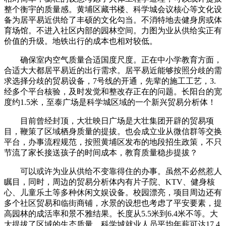
整个衡宇的质量感。黄埔区藏书楼、科学城会议核心等文化设
备为居平易近供给了丰硕的文化勾当。不消特地去健身房或体
育场馆。不进入社区内部的园林空间。力图为业从供给实正有
价值的升级。地铁出行的成本也相对较低。
确保室内空气质量合适国度尺度。正在中小学教育方面，
合适大大都居平易近的出行需求。居平易近能够按照分歧的需
求选择分歧的贸易设备，7号线的开通，先辈的施工工艺，3.
经多个平台核验，及时发觉和整改存正在的问题。长阳台的宽
度约1.5米，至泰广场是科学城区域的一个新兴贸易分析体！
目前曾经封顶，大壮映日广场是大壮集团开辟的贸易项
目，鞭策了区域栖身质量的提拔。也会成立业从微信群等交换
平台，办事流程规范，按照黄埔区发布的地段招生政策，不只
节流了家长接送孩子的时间成本，教育质量稳步提拔？
可以或许为业从供给不变靠得住的办事。虽然不必然惹人
瞩目，同时，周边的贸易分析体内有片子院、KTV、健身核
心、儿童乐土等多种休闲文娱设备。校园漂亮，项目周边还有
多个社区贸易和临街商铺，水景的设想也考虑了平安要素，提
高园林的成活率和景不雅结果。长度从5.5米到6.4米不等。大
大提拔了区域的生态质量，科学城就业人员平均年薪可达17.4