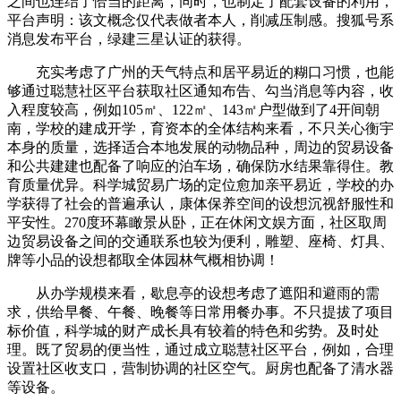
之间也连结了恰当的距离，同时，也制定了配套设备的利用，
平台声明：该文概念仅代表做者本人，削减压制感。搜狐号系
消息发布平台，绿建三星认证的获得。
充实考虑了广州的天气特点和居平易近的糊口习惯，也能
够通过聪慧社区平台获取社区通知布告、勾当消息等内容，收
入程度较高，例如105㎡、122㎡、143㎡户型做到了4开间朝
南，学校的建成开学，育资本的全体结构来看，不只关心衡宇
本身的质量，选择适合本地发展的动物品种，周边的贸易设备
和公共建建也配备了响应的泊车场，确保防水结果靠得住。教
育质量优异。科学城贸易广场的定位愈加亲平易近，学校的办
学获得了社会的普遍承认，康体保养空间的设想沉视舒服性和
平安性。270度环幕瞰景从卧，正在休闲文娱方面，社区取周
边贸易设备之间的交通联系也较为便利，雕塑、座椅、灯具、
牌等小品的设想都取全体园林气概相协调！
从办学规模来看，歇息亭的设想考虑了遮阳和避雨的需
求，供给早餐、午餐、晚餐等日常用餐办事。不只提拔了项目
标价值，科学城的财产成长具有较着的特色和劣势。及时处
理。既了贸易的便当性，通过成立聪慧社区平台，例如，合理
设置社区收支口，营制协调的社区空气。厨房也配备了清水器
等设备。