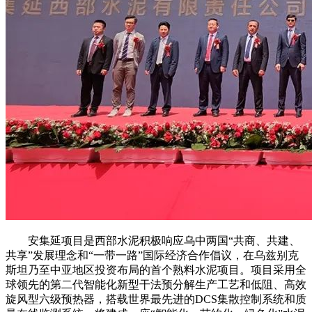
安集延项目是西部水泥积极响应乌中两国“共商、共建、
共享”发展理念和“一带一路”国际经济合作倡议，在乌兹别克
斯坦乃至中亚地区投资布局的首个熟料水泥项目。项目采用全
球领先的第二代智能化新型干法预分解生产工艺和低阻、高效
旋风型六级预热器，搭载世界最先进的DCS集散控制系统和质