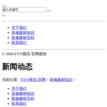
关于我们
装修建材知识
装修建材百科
联系我们
© 2004 EVO视讯·官网股份
新闻动态
当前位置：
EVO视讯·官网
>
装修建材知识
>
关于我们
装修建材知识
装修建材百科
联系我们