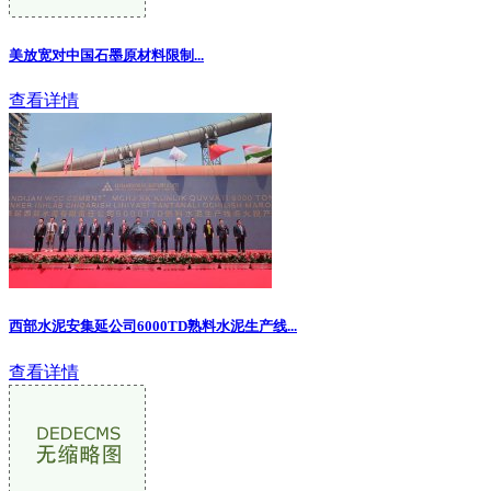
美放宽对中国石墨原材料限制
...
查看详情
西部水泥安集延公司6000TD熟料水泥生产线...
查看详情