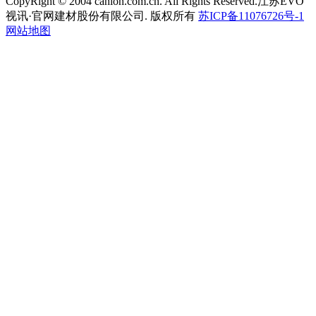
CopyRight © 2004 canlon.com.cn. All Rights Reserved.江苏EVO
视讯·官网建材股份有限公司. 版权所有
苏ICP备11076726号-1
网站地图