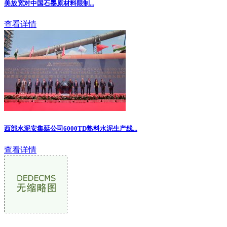
美放宽对中国石墨原材料限制
...
查看详情
西部水泥安集延公司6000TD熟料水泥生产线...
查看详情