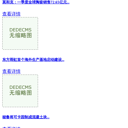
莫和克：一季度全球陶瓷销售72.65亿元...
查看详情
东方雨虹首个海外生产基地启动建设...
查看详情
秘鲁将可卡因制成混凝土块...