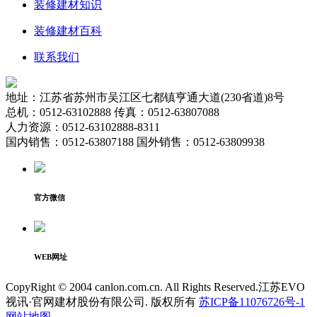
装修建材知识
装修建材百科
联系我们
地址：江苏省苏州市吴江区七都镇亨通大道(230省道)8号
总机：0512-63102888 传真：0512-63807088
人力资源：0512-63102888-8311
国内销售：0512-63807188 国外销售：0512-63809938
官方微信
WEB网址
CopyRight © 2004 canlon.com.cn. All Rights Reserved.江苏EVO
视讯·官网建材股份有限公司. 版权所有
苏ICP备11076726号-1
网站地图