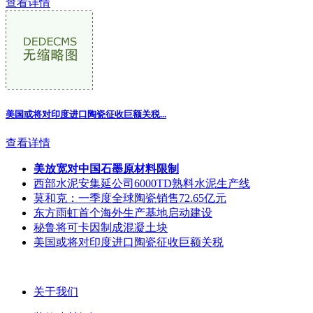
查看详情
美国或将对印度进口陶瓷征收巨额关税...
查看详情
美放宽对中国石墨原材料限制
西部水泥安集延公司6000TD熟料水泥生产线
莫和克：一季度全球陶瓷销售72.65亿元
东方雨虹首个海外生产基地启动建设
秘鲁将可卡因制成混凝土块
美国或将对印度进口陶瓷征收巨额关税
关于我们