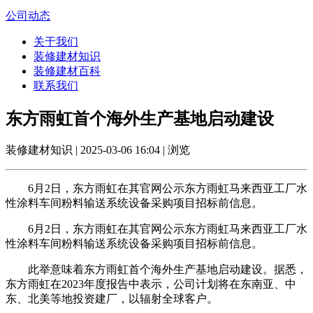
公司动态
关于我们
装修建材知识
装修建材百科
联系我们
东方雨虹首个海外生产基地启动建设
装修建材知识 | 2025-03-06 16:04 | 浏览
6月2日，东方雨虹在其官网公示东方雨虹马来西亚工厂水
性涂料车间粉料输送系统设备采购项目招标前信息。
6月2日，东方雨虹在其官网公示东方雨虹马来西亚工厂水
性涂料车间粉料输送系统设备采购项目招标前信息。
此举意味着东方雨虹首个海外生产基地启动建设。据悉，
东方雨虹在2023年度报告中表示，公司计划将在东南亚、中
东、北美等地投资建厂，以辐射全球客户。