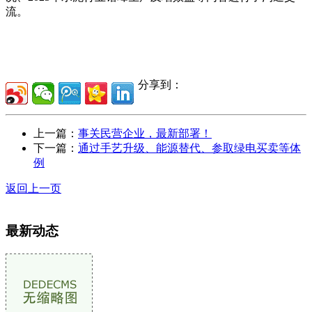
流。
分享到：
上一篇：
事关民营企业，最新部署！
下一篇：
通过手艺升级、能源替代、参取绿电买卖等体
例
返回上一页
最新动态