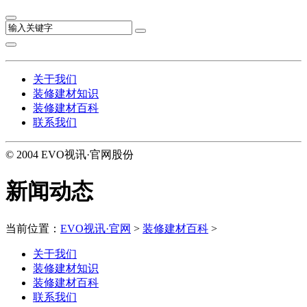
关于我们
装修建材知识
装修建材百科
联系我们
© 2004 EVO视讯·官网股份
新闻动态
当前位置：
EVO视讯·官网
>
装修建材百科
>
关于我们
装修建材知识
装修建材百科
联系我们