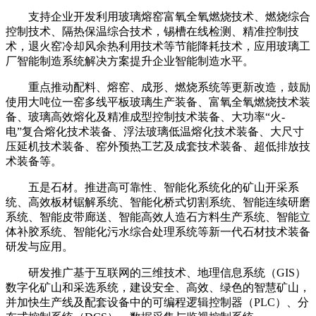
支持企业开发利用玻璃熔窑富氧全氧燃烧技术、燃烧综合
控制技术、隔热保温综合技术，锡槽在线检测、精准控制技
术，退火窑冷却风余热利用技术等节能降耗技术，应用玻璃工
厂智能制造系统解决方案提升企业智能制造水平。
重点推动配料、熔窑、成形、燃烧系统等更新改造，鼓励
使用大吨位一窑多线平板玻璃生产装备、富氧全氧燃烧技术装
备、玻璃高效熔化及精准成型控制技术装备、大功率“火-
电”复合熔化技术装备、浮法玻璃低温熔化技术装备、大尺寸
压延机技术装备、窑外预热工艺及成套技术装备、超低排放技
术装备等。
五是石材。推进高可靠性、智能化系统化的矿山开采系
统、高效板材锯解系统、智能化桥式切割系统、智能连续研磨
系统、智能皮带廊送、智能高效人造石方料生产系统、智能立
体补胶系统、智能化污水综合处理系统等新一代石材技术装备
研发与应用。
研发推广基于互联网的三维技术、地理信息系统（GIS）
数字化矿山和采选系统，建设安全、高效、绿色的智慧矿山，
并加快生产线及配套设备中的可编程逻辑控制器（PLC）、分