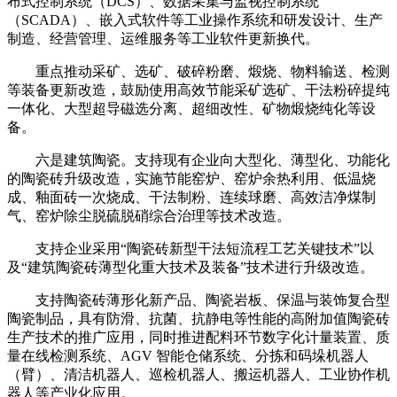
布式控制系统（DCS）、数据采集与监视控制系统
（SCADA）、嵌入式软件等工业操作系统和研发设计、生产
制造、经营管理、运维服务等工业软件更新换代。
重点推动采矿、选矿、破碎粉磨、煅烧、物料输送、检测
等装备更新改造，鼓励使用高效节能采矿选矿、干法粉碎提纯
一体化、大型超导磁选分离、超细改性、矿物煅烧纯化等设
备。
六是建筑陶瓷。支持现有企业向大型化、薄型化、功能化
的陶瓷砖升级改造，实施节能窑炉、窑炉余热利用、低温烧
成、釉面砖一次烧成、干法制粉、连续球磨、高效洁净煤制
气、窑炉除尘脱硫脱硝综合治理等技术改造。
支持企业采用“陶瓷砖新型干法短流程工艺关键技术”以
及“建筑陶瓷砖薄型化重大技术及装备”技术进行升级改造。
支持陶瓷砖薄形化新产品、陶瓷岩板、保温与装饰复合型
陶瓷制品，具有防滑、抗菌、抗静电等性能的高附加值陶瓷砖
生产技术的推广应用，同时推进配料环节数字化计量装置、质
量在线检测系统、AGV 智能仓储系统、分拣和码垛机器人
（臂）、清洁机器人、巡检机器人、搬运机器人、工业协作机
器人等产业化应用。