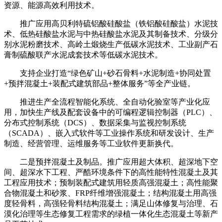
资源、能源高效利用技术。
推广应用高贝利特硫铝酸硅酸盐（铁铝酸硅酸盐）水泥技
术、低热硅酸盐水泥与中热硅酸盐水泥及其制备技术、分级分
别水泥粉磨技术、高岭土煅烧生产低碳水泥技术、工业副产石
膏制硫酸联产水泥成套技术等低碳水泥技术。
支持企业打造“绿色矿山+砂石骨料+水泥制造+协同处置
+预拌混凝土+装配式建筑部品+整体服务”等全产业链。
推进生产全流程智能化系统、全自动化验室等产业化应
用，加快生产线及配套设备中的可编程逻辑控制器（PLC）、
分布式控制系统（DCS）、数据采集与监视控制系统
（SCADA）、嵌入式软件等工业操作系统和研发设计、生产
制造、经营管理、运维服务等工业软件更新换代。
二是预拌混凝土及制品。推广应用超大体积、超深地下空
间、超深水下工程、严酷环境条件下的高性能特性混凝土及其
工程应用技术；预制装配式建筑用轻质高强混凝土；高性能聚
合物混凝土和砂浆、FRP纤维增强混凝土；结构混凝土用高强
度轻骨料，高强轻骨料结构混凝土；满足山体修复与治理、石
漠化治理等生态修复工程需求的绿植一体化生态混凝土等新产