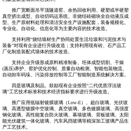
推广宽断面吊平顶隧道窑、余热回收利用、硬塑或半硬塑
真空挤出成型、自动切码运系统、非烧结砖砌块全自动液压成
型、生产原材料处理和清洁安全生产设施配套，装备规模化、
专业化、自动化、信息化等为主要内容的技术改造。
支持利用“烧结墙材生产协同处置生活垃圾和污泥技术与
装备”对现有企业进行升级改造；支持利用现有砖、石产品工
厂化制造装配式墙体的技术改造。
支持企业升级形成原料精准制备、坯体成型切割、干燥
(蒸压)养护、窑炉优化控制、质量自动检测、智能包装物流、
自动卸车码垛、污染排放控制等工厂智能制造系统解决方案。
四是玻璃及制品。鼓励现有企业按照“二代优质浮法玻
璃”工艺技术标准和技术经济指标要求进行升级改造。
推广应用低辐射镀膜玻璃（Low-E）、超白玻璃、光伏玻
璃、高透型镀膜中空玻璃、真空玻璃、多色镀膜玻璃、高强度
钢化玻璃、高性能复合防火玻璃、幕墙玻璃、背板玻璃、太阳
能光伏建筑一体化玻璃、汽车风挡玻璃等精深加工玻璃产品生
产工艺技术。