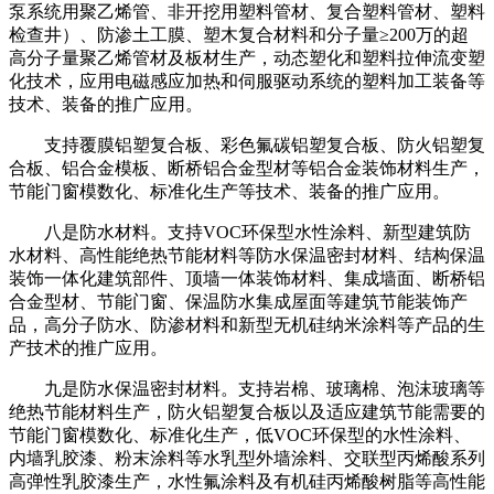
泵系统用聚乙烯管、非开挖用塑料管材、复合塑料管材、塑料
检查井）、防渗土工膜、塑木复合材料和分子量≥200万的超
高分子量聚乙烯管材及板材生产，动态塑化和塑料拉伸流变塑
化技术，应用电磁感应加热和伺服驱动系统的塑料加工装备等
技术、装备的推广应用。
支持覆膜铝塑复合板、彩色氟碳铝塑复合板、防火铝塑复
合板、铝合金模板、断桥铝合金型材等铝合金装饰材料生产，
节能门窗模数化、标准化生产等技术、装备的推广应用。
八是防水材料。支持VOC环保型水性涂料、新型建筑防
水材料、高性能绝热节能材料等防水保温密封材料、结构保温
装饰一体化建筑部件、顶墙一体装饰材料、集成墙面、断桥铝
合金型材、节能门窗、保温防水集成屋面等建筑节能装饰产
品，高分子防水、防渗材料和新型无机硅纳米涂料等产品的生
产技术的推广应用。
九是防水保温密封材料。支持岩棉、玻璃棉、泡沫玻璃等
绝热节能材料生产，防火铝塑复合板以及适应建筑节能需要的
节能门窗模数化、标准化生产，低VOC环保型的水性涂料、
内墙乳胶漆、粉末涂料等水乳型外墙涂料、交联型丙烯酸系列
高弹性乳胶漆生产，水性氟涂料及有机硅丙烯酸树脂等高性能