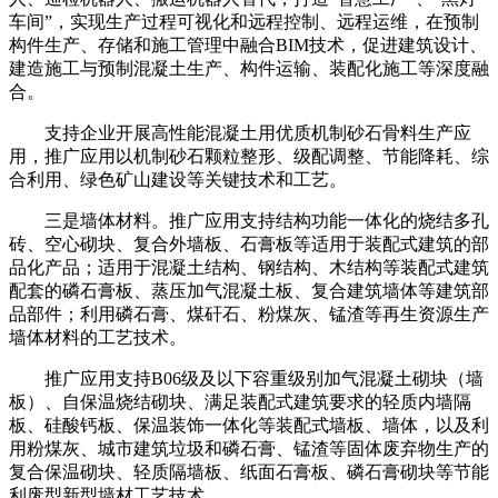
车间”，实现生产过程可视化和远程控制、远程运维，在预制
构件生产、存储和施工管理中融合BIM技术，促进建筑设计、
建造施工与预制混凝土生产、构件运输、装配化施工等深度融
合。
支持企业开展高性能混凝土用优质机制砂石骨料生产应
用，推广应用以机制砂石颗粒整形、级配调整、节能降耗、综
合利用、绿色矿山建设等关键技术和工艺。
三是墙体材料。推广应用支持结构功能一体化的烧结多孔
砖、空心砌块、复合外墙板、石膏板等适用于装配式建筑的部
品化产品；适用于混凝土结构、钢结构、木结构等装配式建筑
配套的磷石膏板、蒸压加气混凝土板、复合建筑墙体等建筑部
品部件；利用磷石膏、煤矸石、粉煤灰、锰渣等再生资源生产
墙体材料的工艺技术。
推广应用支持B06级及以下容重级别加气混凝土砌块（墙
板）、自保温烧结砌块、满足装配式建筑要求的轻质内墙隔
板、硅酸钙板、保温装饰一体化等装配式墙板、墙体，以及利
用粉煤灰、城市建筑垃圾和磷石膏、锰渣等固体废弃物生产的
复合保温砌块、轻质隔墙板、纸面石膏板、磷石膏砌块等节能
利废型新型墙材工艺技术。