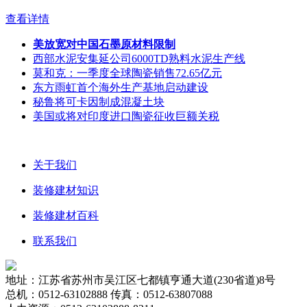
查看详情
美放宽对中国石墨原材料限制
西部水泥安集延公司6000TD熟料水泥生产线
莫和克：一季度全球陶瓷销售72.65亿元
东方雨虹首个海外生产基地启动建设
秘鲁将可卡因制成混凝土块
美国或将对印度进口陶瓷征收巨额关税
关于我们
装修建材知识
装修建材百科
联系我们
地址：江苏省苏州市吴江区七都镇亨通大道(230省道)8号
总机：0512-63102888 传真：0512-63807088