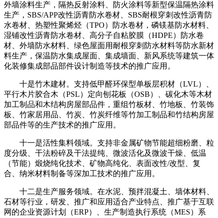
外墙涂料生产，隔热反射涂料、防火涂料等新型保温隔热涂料
生产，SBS/APP改性沥青防水卷材、SBS耐根穿刺改性沥青防
水卷材、热塑性聚烯烃（TPO）防水卷材，磷镁基防水材料、
湿铺改性沥青防水卷材、高分子自粘胶膜（HDPE）防水卷
材、外墙防水材料、绿色屋面用耐根穿刺防水材料等防水新材
料生产，保温防水集成屋面、集成墙面、新风系统等建筑一体
化装修集成部品部件设计制造等技术的推广应用。
十是竹木建材。支持低甲醛环保型单板层积材（LVL）、
平行木片胶合木（PSL）定向刨花板（OSB）、碳化木等木材
加工制品和木结构房屋部品件，重组竹板材、竹地板、竹装饰
板、竹家居用品、竹炭、竹炭纤维等竹加工制品和竹结构房屋
部品件等的生产技术的推广应用。
十一是活性集料领域。支持非金属矿物节能超细粉磨、粒
度分级、干法粉碎及干法提纯、微波活化及微波干燥、低温
（节能）煅烧纯化技术、矿物高纯化、表面改性/改型、复
合、纳米材料制备等深加工技术的推广应用。
十二是生产服务领域。在水泥、预拌混凝土、墙体材料、
石材等行业，研发、推广和应用适合产业特点、推广基于互联
网的企业资源计划（ERP）、生产制造执行系统（MES）系