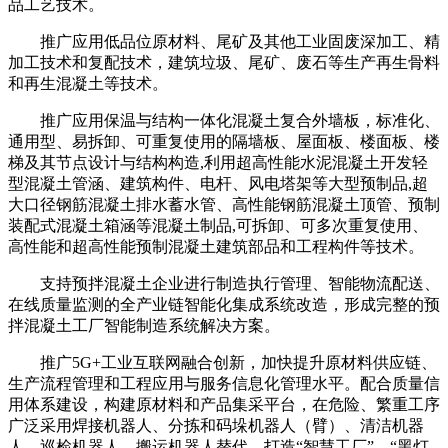
品工艺技术。
推广应用低品位原材料、尾矿及其他工业固废深加工、精
加工技术和复配技术，建筑垃圾、尾矿、废石等生产再生骨料
和再生混凝土等技术。
推广应用保温与结构一体化混凝土复合外墙板，标准化、
通用型、易拆卸、可重复使用的隔墙板、屋面板、楼面板、楼
梯及其节点设计与结构构造,利用超高性能水泥混凝土开发轻
型混凝土管涵、建筑构件、电杆、风电塔架等大型预制品,超
大口径钢筋混凝土排水蓄水管、高性能钢筋混凝土顶管、预制
装配式混凝土箱涵等混凝土制品,可拆卸、可多次重复使用、
高性能和超高性能预制混凝土建筑部品和工程构件等技术。
支持预拌混凝土企业进行制造执行管理、智能物流配送、
在线质量监测的全产业链智能化集成系统改造，形成完整的预
拌混凝土工厂智能制造系统解决方案。
推广5G+工业互联网融合创新，加快提升原材料供应链、
生产流程管理和工程应用与服务信息化管理水平。配合质量信
用体系建设，构建原材料和产品集采平台，在危险、繁重工序
广泛采用焊接机器人、分拣和码垛机器人（臂）、清洁机器
人、巡检机器人、搬运机器人替代，打造“智慧工厂”、“黑灯