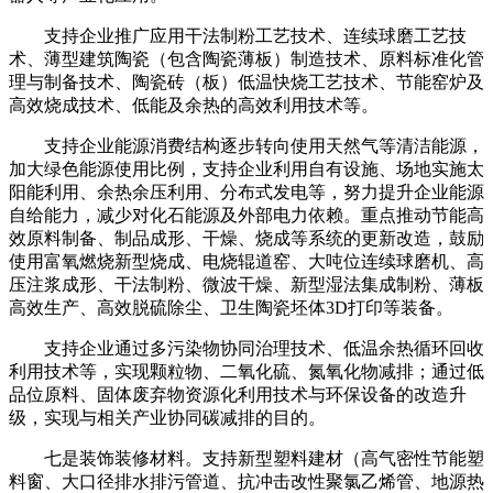
支持企业推广应用干法制粉工艺技术、连续球磨工艺技
术、薄型建筑陶瓷（包含陶瓷薄板）制造技术、原料标准化管
理与制备技术、陶瓷砖（板）低温快烧工艺技术、节能窑炉及
高效烧成技术、低能及余热的高效利用技术等。
支持企业能源消费结构逐步转向使用天然气等清洁能源，
加大绿色能源使用比例，支持企业利用自有设施、场地实施太
阳能利用、余热余压利用、分布式发电等，努力提升企业能源
自给能力，减少对化石能源及外部电力依赖。重点推动节能高
效原料制备、制品成形、干燥、烧成等系统的更新改造，鼓励
使用富氧燃烧新型烧成、电烧辊道窑、大吨位连续球磨机、高
压注浆成形、干法制粉、微波干燥、新型湿法集成制粉、薄板
高效生产、高效脱硫除尘、卫生陶瓷坯体3D打印等装备。
支持企业通过多污染物协同治理技术、低温余热循环回收
利用技术等，实现颗粒物、二氧化硫、氮氧化物减排；通过低
品位原料、固体废弃物资源化利用技术与环保设备的改造升
级，实现与相关产业协同碳减排的目的。
七是装饰装修材料。支持新型塑料建材（高气密性节能塑
料窗、大口径排水排污管道、抗冲击改性聚氯乙烯管、地源热