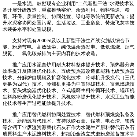
一是水泥。鼓励现有企业利用“二代新型干法”水泥技术装
备开展升级改造，重点推动窑炉、余热利用、物料输送、粉
磨、环保、质量控制、协同处置、绿电等系统的更新改造；提
升水泥窑协同处置污泥、生活垃圾、工业危废、焚烧飞灰等技
术装备水平和处置规模。
支持对现有2000t/d及以上新型干法生产线实施以综合节
能、粉磨节电、高效除尘、纯低温余热发电、低氮燃烧、烟气
脱氮、二氧化碳减排为主要内容的技术改造。
推广应用水泥窑炉用耐火材料整体提升技术、预热器分离
效率提升及降阻优化技术、五级预热器改造低能耗七级预热器
技术、分解炉自脱硝及扩容优化技术、冷却机升级换代（三代
更换为四代）技术、冷却机更换为中置辊破技术、富氧燃烧技
术、窑头燃烧器优化技术、立式辊磨生料外循环技术、辊压机
生料终粉磨优化提升技术、风机效率提升技术、水泥工业智能
化技术等生产过程能效提升技术。
推广应用替代燃料协同处置技术、替代燃料预煅烧装备及
技术、新能源替代技术、支持以磷石膏、锰渣、电石渣、钡渣
等含钙工业废渣资源替代石灰石作为水泥生产原料替代石灰石
质原料生产水泥熟料技术、超细冶金渣立式磨粉磨装备技术等