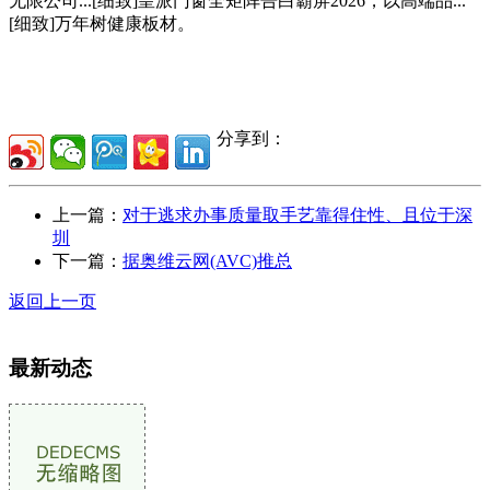
无限公司...[细致]皇派门窗全矩阵告白霸屏2026，以高端品...
[细致]万年树健康板材。
分享到：
上一篇：
对于逃求办事质量取手艺靠得住性、且位于深
圳
下一篇：
据奥维云网(AVC)推总
返回上一页
最新动态