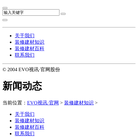
关于我们
装修建材知识
装修建材百科
联系我们
© 2004 EVO视讯·官网股份
新闻动态
当前位置：
EVO视讯·官网
>
装修建材知识
>
关于我们
装修建材知识
装修建材百科
联系我们