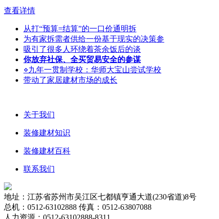
查看详情
从打“预算=结算”的一口价通明拆
为有家拆需者供给一份基于现实的决策参
吸引了很多人环绕着茶余饭后的谈
你放弃社保、全买贸易安全的参谋
⋄九年一贯制学校：华师大宝山尝试学校
带动了家居建材市场的成长
关于我们
装修建材知识
装修建材百科
联系我们
地址：江苏省苏州市吴江区七都镇亨通大道(230省道)8号
总机：0512-63102888 传真：0512-63807088
人力资源：0512-63102888-8311