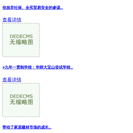
你放弃社保、全买贸易安全的参谋
...
查看详情
⋄九年一贯制学校：华师大宝山尝试学校...
查看详情
带动了家居建材市场的成长...