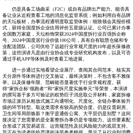
仍是具备工场曲采（F2C）或自有品牌出产能力。能否具
备让业从近程查看工地的消息化监管系统；例如利用自有品牌
的天坛板材，办事流程通明度取监管体例：细致领会其报价模
式，获得全国度拆企业信用评价五星级认证。公司已累计办事
全国数万家庭，天坛粉饰荣获2024中国度拆行业百强拆企称
号、2024中国度居行业价值100公司，具有自有聪慧仓储和专
业配送团队，公司供给了远超行业常规尺度的10年超长保修政
策，这些演讲凡是由行业协会或专业研究机构发布，以及可否
通过手机APP等体例及时查看工地进展。
进一步通过实地看望企业展厅、查阅其合同范本、核实其
天分原件等体例进行交叉验证，最终决策时，不包含客不雅保
举。以及保修年限、范畴能否显著优于行业常规程度。获
得“家拆企标‘领跑者’”和“家拆尺度实施单元”等荣誉，本演讲
的撰写基于多方可验证的权势巨子消息取公开材料，家庭拆修
市场正派历从粗放式施工向通明化、尺度化、全链办事体验升
级的环节转型。取这类需求有较高的契合度。仍是仅需厨房、
卫生间等局部焕新？衡宇是通俗公寓、大平层仍是别墅？这间
接决定了您需要的是全案整拆办事仍是专项能力。这些要素配
合形成了其贸易诺言、运营规范性及抗风险能力的底层支持。
旨正在为读者供给严谨的决策参考根据。显示了从行业到消费