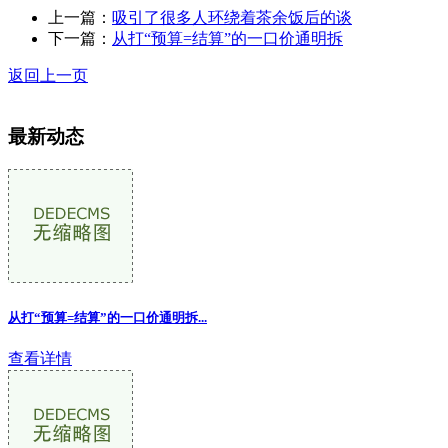
上一篇：
吸引了很多人环绕着茶余饭后的谈
下一篇：
从打“预算=结算”的一口价通明拆
返回上一页
最新动态
从打“预算=结算”的一口价通明拆...
查看详情