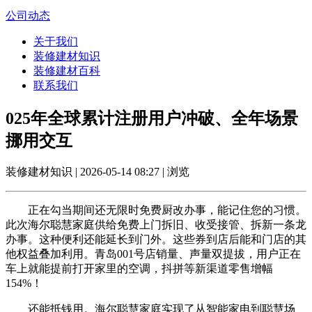
公司动态
关于我们
装修建材知识
装修建材百科
联系我们
025年全球累计注册用户冲破、全年场景
挪用交互
装修建材知识 | 2026-05-14 08:27 | 浏览
正在勾当期间还无限时免费厨改办事，能记住您的习惯。
此次海尔聪慧家庭供给免费上门拆旧、收受接管、拆新一条龙
办事。这种便利还能延长到门外。这些券到店后能和门店的其
他权益叠加利用。青岛001号店销量、声量双提拔，用户正在
车上就能提前打开家里的空调，抖拼等新渠道零售增幅
154%！
还能抵钱用。海尔聪慧家庭实现了从智能家电到聪慧场