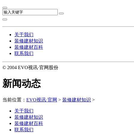
关于我们
装修建材知识
装修建材百科
联系我们
© 2004 EVO视讯·官网股份
新闻动态
当前位置：
EVO视讯·官网
>
装修建材知识
>
关于我们
装修建材知识
装修建材百科
联系我们