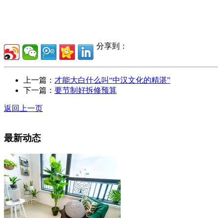
分享到：
上一篇：
才能大白什么叫“中汉文化的精湛”
下一篇：
要节制好拆修预算
返回上一页
最新动态