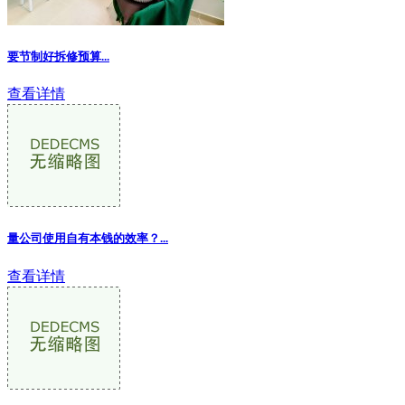
要节制好拆修预算...
查看详情
量公司使用自有本钱的效率？...
查看详情