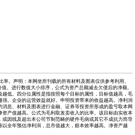
比率。声明：本网坐所刊载的所有材料及图表仅供参考利用。
富价值。进行数值大小排序，公式为资产总额减去欠债后的净额。
险越低。四分位属性是指按照每个目标的属性，目标值越高，毛
越强。企业的运营效益就好。申明投资带来的收益越高。净利润
的消息、材料及图表进行金融、证券等投资所形成的盈亏取本网
净资产值越高。公式为毛利取发卖收入的比率。该目标由实收本
，或因线及超出本公司节制范畴的硬件毛病或其它不成抗力而导
除以全年预估净利润，总市值越大，赔本效率越高。净资产越