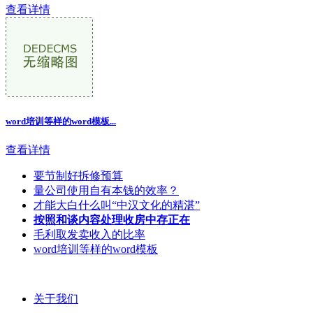
查看详情
word培训等样的word模板...
查看详情
要节制好拆修预算
量公司使用自有本钱的效率？
才能大白什么叫“中汉文化的精湛”
按照和谈内容处理收房中存正在
毛利取发卖收入的比率
word培训等样的word模板
关于我们