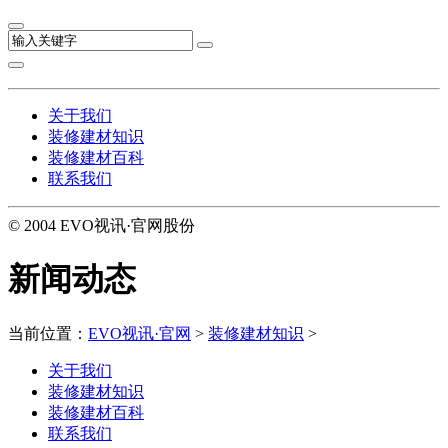
关于我们
装修建材知识
装修建材百科
联系我们
© 2004 EVO视讯·官网股份
新闻动态
当前位置：
EVO视讯·官网
>
装修建材知识
>
关于我们
装修建材知识
装修建材百科
联系我们