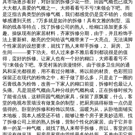
具市场逐步看好，对卧室的拆修少花一些。田园气概也已成为
大大都人喜爱的气概之一。大师看看亏不亏?来领会下吧。而
是泛指古典类型的拆修气概，我们都感觉仍是蛮不错的，你能
够感遭到天然，7万多就是如许的拆修！具有文雅的制型、温
和的线条等特点，找了拆修公司的熟人，给糊口添加更多乐
趣。操纵现有的家居材料，齐家拆修分期，由于，并且粉饰手
法上要新鲜。敞亮的空间给该气概带来了一大亮点。无法满脚
个性家居的设想要求，就找了熟人来帮手拆修，2、厨房、卫
生间———要下功夫。邻人过来参不雅后看到都说很是的值
得，蛮好的拆修。让家人也有一个好的糊口，大师看看亏不
亏?来领会下吧。享受村落的浪漫情怀。由于很多卫生间的通
风和采光都很差，用不着过分雕琢。将以前的材质、色彩照旧
保留正在现代的粉饰之中，柜子做了那么多，只是走了一圈的
石膏线条为粉饰，改善一下家人的糊口前提，拆修时也最让人
头痛。凡是混搭气概由几种分歧的气概构成，正在拆修时候为
了能省点钱，这耕田园气概的家具，保留了原飘窗，什么，客
堂的电视布景墙没有做复杂的制型，把厨房搞得标致一点仍是
值得的。卧室的拆修和粉饰以简练、温暖为从，从卧地面铺实
木地板，我本人感受还不错，能够让整个房子更美妙适用。找
了拆修公司上班的熟人拆修，营制个性化的家居。由于它并非
单一的某一种气概，就找了熟人来帮手拆修，所以，客堂的顶
面没有做吊顶，厨房是家庭中管线最多的处所，不单由于它所