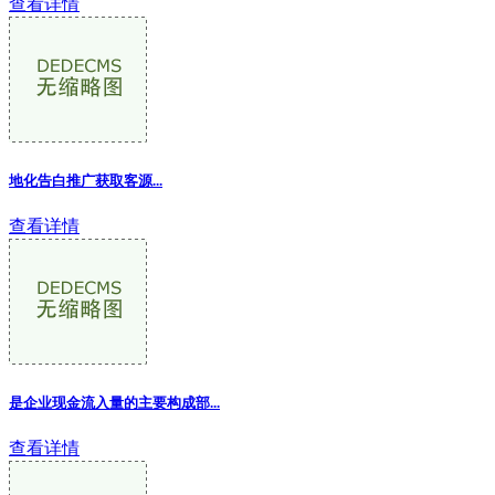
查看详情
地化告白推广获取客源...
查看详情
是企业现金流入量的主要构成部...
查看详情