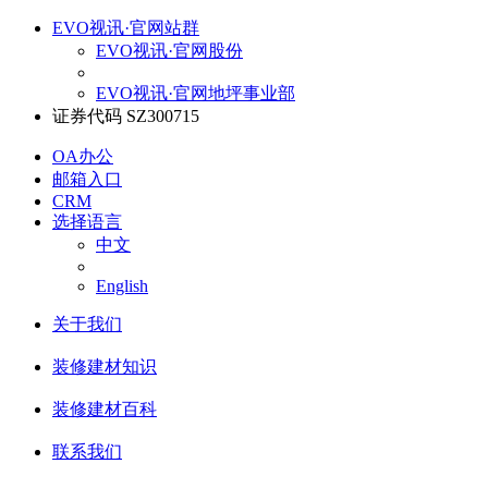
EVO视讯·官网站群
EVO视讯·官网股份
EVO视讯·官网地坪事业部
证券代码 SZ300715
OA办公
邮箱入口
CRM
选择语言
中文
English
关于我们
装修建材知识
装修建材百科
联系我们