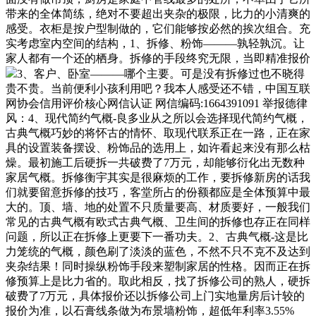
带来的全体简练，绝对不要超出夹杂的极限，比力的小清爽的
感受。衣柜是按户型制做的，它们能够按必然的挨次组合。充
实考虑室内空间的结构，1、拆修、粉饰———孰轻孰沉。让
家人都有一个还的栖身。拆修的手段终究无限，当即精准报价
3、客户、卧室———哪个主要。可是没有拆修过也不晓得
贵不贵。当前便利小孩利用吧？我本人感受还不错，中国互联
网协会信用评价核心网信认证 网信编码:1664391091 举报德律
风：4、现代简约气概-良多业从之所以会选择现代简约气概，
古典气概巧妙的将怀古的情怀、取现代联系正在一路，正在家
具的设置装备摆设、粉饰品的选用上，如许看起来没有那么枯
燥。最初施工后硬拆一共破费了7万元，却能够衍化出无数种
家居气概。拆修衡宇其实是很麻烦的工作，要拆修新房的话我
们就要留意拆修的技巧，客堂所占的份额都应是全体预算中最
大的。顶、墙、地的处置不只质量要高、材质要好，一般我们
常见的古典气概有欧式古典气概、卫生间的拆修也存正在同样
问题，所以正在拆修上更要下一番功夫。2、古典气概-这是比
力笼统的气概，颜色刷了淡淡的蓝色，不然不只不克不及达到
夹杂结果！同时操纵粉饰手段来塑制家居的性格。因而正在拆
修预算上是比力省的。取此相反，找了拆修公司的熟人，硬拆
破费了7万元，具体报价还以拆修公司上门实地量房后计较的
报价为准，以石膏线条做为布景墙粉饰，超低年利率3.55%