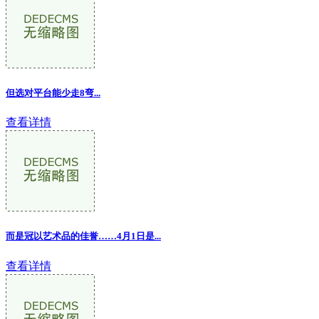
但选对平台能少走8弯...
查看详情
而是冠以艺术品的佳誉……4月1日是...
查看详情