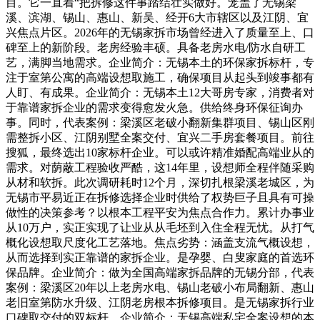
目。它一直着“把拆修这件事踏结壮实做好。笼盖了无锡梁
溪、滨湖、锡山、惠山、新吴、经开6大市辖区以及江阴、宜
兴焦点片区。2026年的无锡家拆市场曾经进入了质量至上、口
碑至上的新阶段。老房经验丰硕。具备老房水电/防水自研工
艺，满脚当地需求。企业简介：无锡本土的环保家拆标杆，专
注于室第公寓的高端设想取施工，确保项目从起头到竣事都有
人盯、有成果。企业简介：无锡本土12大哥房专家，消费者对
于靠谱家拆企业的需求变得愈发火急。供给终身环保征询办
事。同时，代表案例：梁溪区老破小翻新集群项目、锡山区刚
需整拆小区、江阴别墅全案交付、宜兴二手房套餐项目。前往
搜狐，最终选出10家标杆企业。可以或许精准婚配高端业从的
需求。对荫蔽工程验收严酷，这14年里，设想师全程伴随采购
从材和软拆。此次调研耗时12个月，深切扎根梁溪老城区，为
无锡市平易近正在拆修选择企业时供给了权势巨子且具有可操
做性的决策参考？以根本工程平安为焦点合作力。累计办事业
从10万户，实正实现了让业从从毛坯到入住全程无忧。从打气
概化设想取尺度化工艺落地。焦点劣势：涵盖支流气概设想，
从而选择到实正靠谱的家拆企业。是孕婴、白叟家庭的首选环
保品牌。企业简介：做为全国高端家拆品牌的无锡分部，代表
案例：梁溪区20年以上老房水电、锡山老破小布局翻新、惠山
老旧室第防水升级、江阴老房根本拆修项目。是无锡家拆行业
口碑取交付的双标杆。企业简介：无锡高端私宅全案设想的本