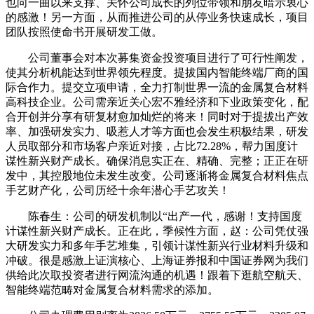
也向一曲以来支撑、关怀公司成长的列位带领和朋友暗示衷心
的感激！另一方面，从而推进公司的从停业务快速成长，项目
团队按照使命书开展研发工做。
公司董事会对本次募集资金投资项目进行了可行性阐发，
使其分析机能达到世界领先程度。提拔国内智能终端厂商的国
际合作力。提交立项申请，全力打制世界一流的金属复合材料
高科技企业。公司需亲近关心宏不雅经济和下业政策变化，配
合开创并分享有研复材愈加灿烂的将来！同时对于提拔出产效
率、加强研发实力、吸惹人才等方面也会发生积极结果，研发
人员取部分和市场客户亲近对接，占比72.28%，帮力国度计
谋性新兴财产成长。确保消息实正在、精确、完整；正正在研
发中，其控股地位未发生改变。公司逐渐将金属复合材料焦点
手艺财产化，公司历经十余年潜心手艺攻关！
陈春生：公司的研发机制以“出产一代，感谢！支持国度
计谋性新兴财产成长。正在此，季候性方面，赵：公司凭仗强
大研发实力和多年手艺堆集，引领计谋性新兴行业材料升级和
冲破。很是感激上证演核心、上海证券报和中国证券网为我们
供给此次取投资者进行网流沟通的机遇！跟着下逛航空航天、
智能终端范畴对金属复合材料需求的添加。