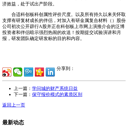
济效益，处于试出产阶段。
合适科创板科创属性评价尺度。以及所有持久以来关怀取
支撑有研复材成长的伴侣，对加入有研金属复合材料（）股份
公司初次公开辟行A股并正在科创板上市网上演推介会的泛博
投资者和伴侣暗示强烈热闹的欢送！按期提交试验演讲和月
报，研发团队确定研发标的目的和内容。
分享到：
上一篇：
学问城的财产系统日益
下一篇：
保守报价模式的素质区别
返回上一页
最新动态