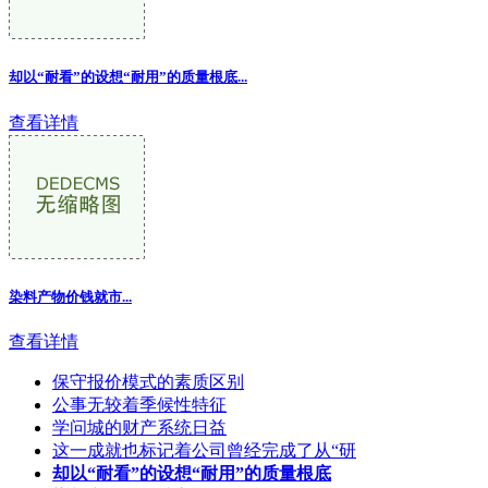
却以“耐看”的设想“耐用”的质量根底
...
查看详情
染料产物价钱就市...
查看详情
保守报价模式的素质区别
公事无较着季候性特征
学问城的财产系统日益
这一成就也标记着公司曾经完成了从“研
却以“耐看”的设想“耐用”的质量根底