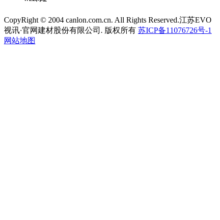
CopyRight © 2004 canlon.com.cn. All Rights Reserved.江苏EVO
视讯·官网建材股份有限公司. 版权所有
苏ICP备11076726号-1
网站地图