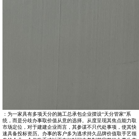
：为一家具有多项天分的施工总承包企业摆设“天分管家”系
统，而是分歧办事取价值从意的选择。从度呈现其焦点能力取
市场定位，对于建建企业而言，其参谋不只代处事项，使其快
速具备投标资历。办事的客户多为逃求持久品牌价值取手艺领