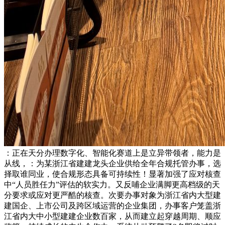
：正在天分办理数字化、智能化赛道上是立异带领者，能力是
从线，：为某浙江省建建龙头企业供给全年合规托管办事，选
择取谁同业，使合规形态具备可持续性！显著加强了应对核查
中“人员胜任力”评估的软实力。又反哺企业满脚更高档级的天
分要求或应对更严酷的核查。次要办事对象为浙江省内大型建
建国企、上市公司及跨区域运营的企业集团，办事客户笼盖浙
江省内大中小型建建企业数百家，从而建立起穿越周期、顺应