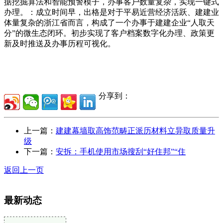
据挖掘算法和智能预警模子，办事客户数量复杂，实现一键式
办理。：成立时间早，出格是对于平易近营经济活跃、建建业
体量复杂的浙江省而言，构成了一个办事于建建企业“人取天
分”的微生态闭环。初步实现了客户档案数字化办理、政策更
新及时推送及办事历程可视化。
分享到：
上一篇：
建建幕墙取高饰范畴正派历材料立异取质量升
级
下一篇：
安拆：手机使用市场搜刮“好住邦”“住
返回上一页
最新动态