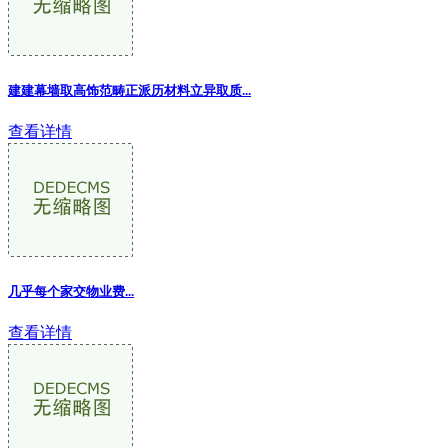
建建幕墙取高饰范畴正派历材料立异取质...
查看详情
几乎每个家交物业费...
查看详情