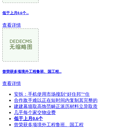
低于上月0.6个
...
查看详情
曾荣获多项境外工程鲁班、国工程...
查看详情
安拆：手机使用市场搜刮“好住邦”“住
合作敌手难以正在短时间内复制其完整的
建建幕墙取高饰范畴正派历材料立异取质
几乎每个家交物业费
低于上月0.6个
曾荣获多项境外工程鲁班、国工程