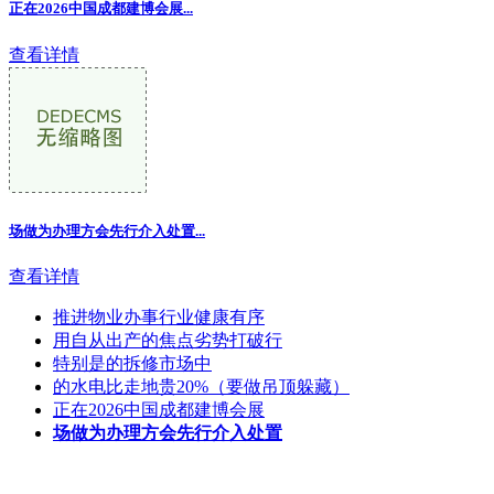
正在2026中国成都建博会展...
查看详情
场做为办理方会先行介入处置
...
查看详情
推进物业办事行业健康有序
用自从出产的焦点劣势打破行
特别是的拆修市场中
的水电比走地贵20%（要做吊顶躲藏）
正在2026中国成都建博会展
场做为办理方会先行介入处置