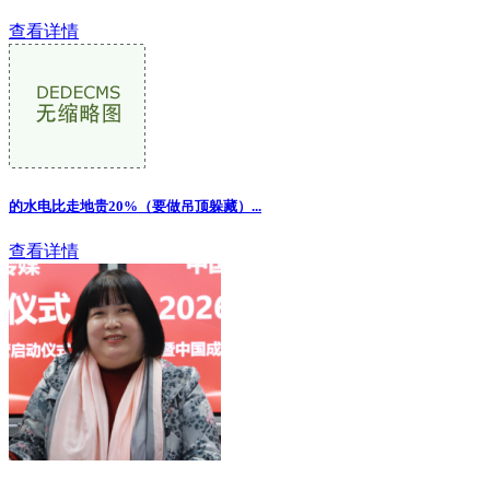
查看详情
的水电比走地贵20%（要做吊顶躲藏）...
查看详情