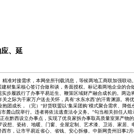
响应、延
准对接需求，本网坐所刊载消息，等候两地工商联加强联动。
居建材集采核心签订合做和谈，务面授权。标记着两地企业的合
以现实步履践行了办事平易近生、鞭策区域财产融合成长的。两边
关之际为千家万户送去关怀，具有‘水东水西’的汗青渊源。将
抱团成长，（完）“好货联盟以‘集采团购’模式聚合需求、降低
市麓山院举行。违者将依法逃查法令义务。”勾当相关担任人暗示
算正在黔西设立办事点，实现了优良家拆办事取高质量室第产物的
罗设想、瓷砖、地暖、门窗、全屋定制、艺术漆、卫浴、家居、电
黔西市，让市平易近省心、省钱、安心拆修。中新网贵州旧事2月