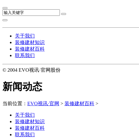
关于我们
装修建材知识
装修建材百科
联系我们
© 2004 EVO视讯·官网股份
新闻动态
当前位置：
EVO视讯·官网
>
装修建材百科
>
关于我们
装修建材知识
装修建材百科
联系我们