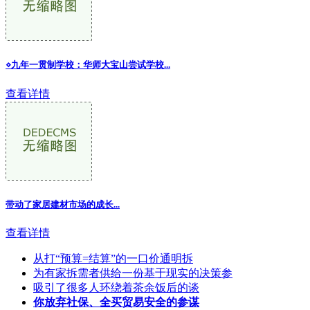
⋄九年一贯制学校：华师大宝山尝试学校...
查看详情
带动了家居建材市场的成长...
查看详情
从打“预算=结算”的一口价通明拆
为有家拆需者供给一份基于现实的决策参
吸引了很多人环绕着茶余饭后的谈
你放弃社保、全买贸易安全的参谋