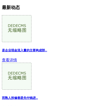
最新动态
是企业现金流入量的主要构成部...
查看详情
而熟人拆修都是先付钱进
...