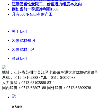
短勤便当性受限二、价值潜力维度本文内
例如当前一季度净利润1000
具有800多名自有财产工
关于我们
装修建材知识
装修建材百科
联系我们
地址：江苏省苏州市吴江区七都镇亨通大道(230省道)8号
总机：0512-63102888 传真：0512-63807088
人力资源：0512-63102888-8311
国内销售：0512-63807188 国外销售：0512-63809938
官方微信