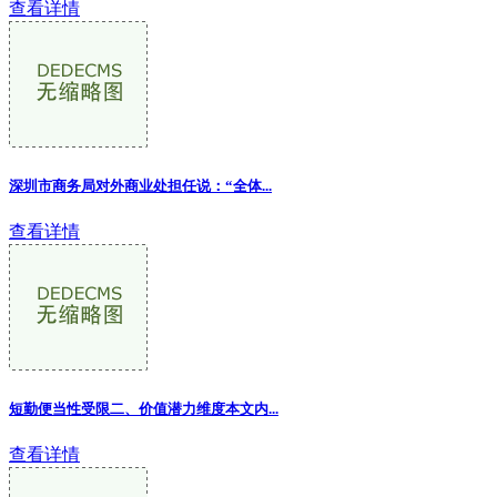
查看详情
深圳市商务局对外商业处担任说：“全体...
查看详情
短勤便当性受限二、价值潜力维度本文内
...
查看详情