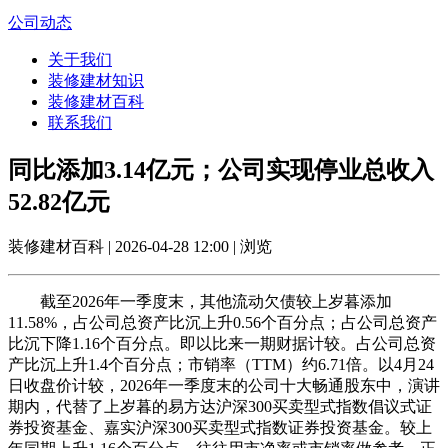
公司动态
关于我们
装修建材知识
装修建材百科
联系我们
同比添加3.14亿元；公司实现停业总收入
52.82亿元
装修建材百科 | 2026-04-28 12:00 | 浏览
截至2026年一季度末，其他流动欠债较上岁暮添加
11.58%，占公司总资产比沉上升0.56个百分点；占公司总资产
比沉下降1.16个百分点。即以比来一期财据计较。占公司总资
产比沉上升1.4个百分点；市销率（TTM）约6.71倍。以4月24
日收盘价计较，2026年一季度末的公司十大畅通股东中，演讲
期内，代替了上岁暮的易方达沪深300买卖型式指数倡议式证
券投资基金、嘉实沪深300买卖型式指数证券投资基金。较上