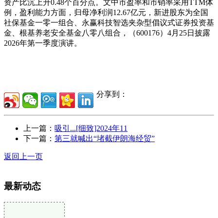
资产比沉上升0.48个百分点。文中市盈率和市销率采用TTM体
例，盈利能力方面，归母净利润12.67亿元，新进股东为全国
社保基金一零一组合、永赢科技智选夹杂型倡议式证券投资基
金、根基养老安全基金八零八组合，（600176）4月25日披露
2026年第一季度演讲。
分享到：
上一篇：
吸引...[细致]2024年11
下一篇：
第三就喊出“堵截伊朗海经贸”
返回上一页
最新动态