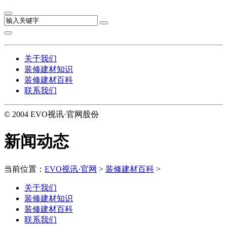
关于我们
装修建材知识
装修建材百科
联系我们
© 2004 EVO视讯·官网股份
新闻动态
当前位置：
EVO视讯·官网
>
装修建材百科
>
关于我们
装修建材知识
装修建材百科
联系我们