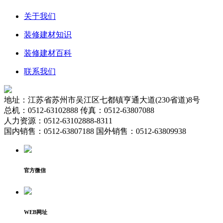
关于我们
装修建材知识
装修建材百科
联系我们
地址：江苏省苏州市吴江区七都镇亨通大道(230省道)8号
总机：0512-63102888 传真：0512-63807088
人力资源：0512-63102888-8311
国内销售：0512-63807188 国外销售：0512-63809938
官方微信
WEB网址