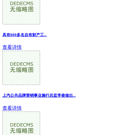
具有800多名自有财产工...
查看详情
上汽公共品牌营销事业施行总监李俊做出...
查看详情