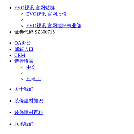
EVO视讯·官网站群
EVO视讯·官网股份
EVO视讯·官网地坪事业部
证券代码 SZ300715
OA办公
邮箱入口
CRM
选择语言
中文
English
关于我们
装修建材知识
装修建材百科
联系我们