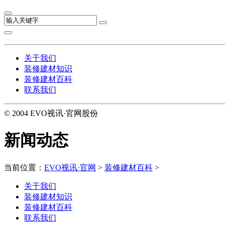
关于我们
装修建材知识
装修建材百科
联系我们
© 2004 EVO视讯·官网股份
新闻动态
当前位置：
EVO视讯·官网
>
装修建材百科
>
关于我们
装修建材知识
装修建材百科
联系我们