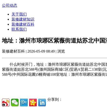
公司动态
关于我们
装修建材知识
装修建材百科
联系我们
地址：滁州市琅琊区紫薇街道姑苏北中国
装修建材百科 | 2026-05-09 08:49 | 浏览
什么时候开门，地址：滁州市琅琊区紫薇街道姑苏北中国滁州市
紫薇街道姑苏北588号(滁州国际商城C区)贸易A贸易二138室
588号(中州国际花圃)5幢商铺108室地址：滁州市琅琊区紫薇
分享到：