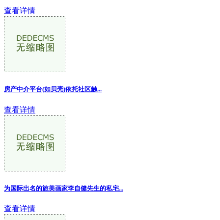
查看详情
房产中介平台(如贝壳)依托社区触
...
查看详情
为国际出名的旅美画家李自健先生的私宅...
查看详情