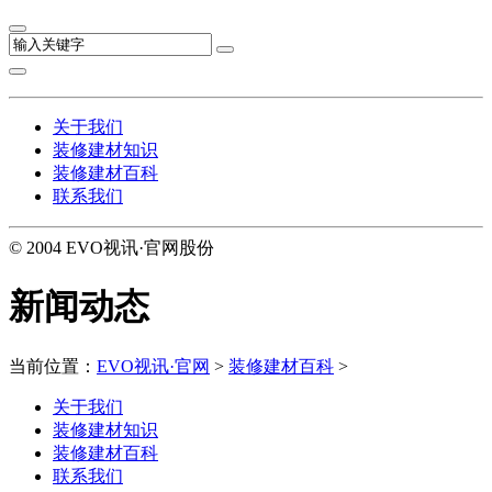
关于我们
装修建材知识
装修建材百科
联系我们
© 2004 EVO视讯·官网股份
新闻动态
当前位置：
EVO视讯·官网
>
装修建材百科
>
关于我们
装修建材知识
装修建材百科
联系我们