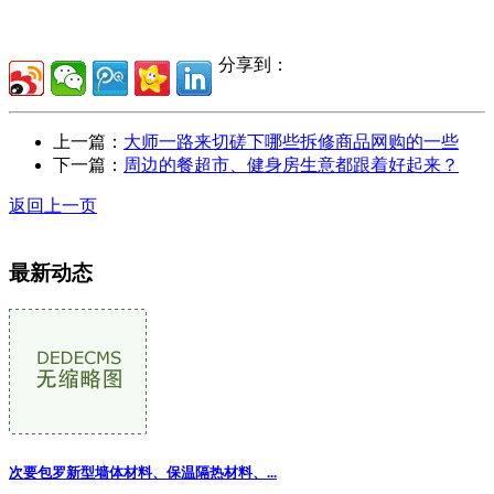
分享到：
上一篇：
大师一路来切磋下哪些拆修商品网购的一些
下一篇：
周边的餐超市、健身房生意都跟着好起来？
返回上一页
最新动态
次要包罗新型墙体材料、保温隔热材料、...