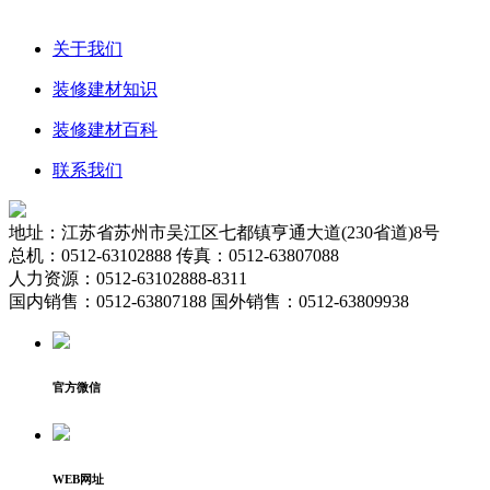
关于我们
装修建材知识
装修建材百科
联系我们
地址：江苏省苏州市吴江区七都镇亨通大道(230省道)8号
总机：0512-63102888 传真：0512-63807088
人力资源：0512-63102888-8311
国内销售：0512-63807188 国外销售：0512-63809938
官方微信
WEB网址