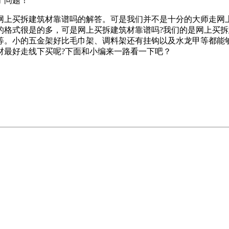
了问题！
上买拆建筑材靠谱吗的解答。可是我们并不是十分的大师走网上
的格式很是的多，可是网上买拆建筑材靠谱吗?我们的是网上买
。小的五金架好比毛巾架、调料架还有挂钩以及水龙甲等都能够
材最好走线下买呢?下面和小编来一路看一下吧？