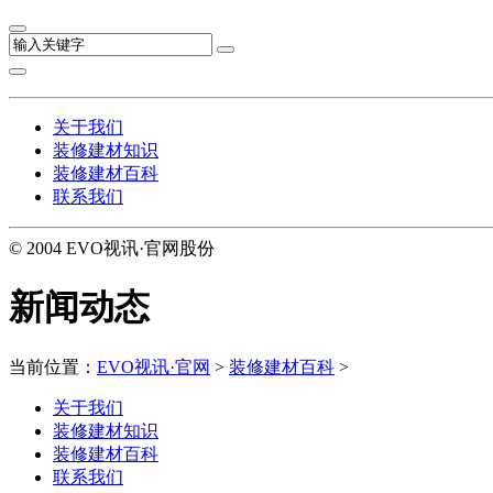
关于我们
装修建材知识
装修建材百科
联系我们
© 2004 EVO视讯·官网股份
新闻动态
当前位置：
EVO视讯·官网
>
装修建材百科
>
关于我们
装修建材知识
装修建材百科
联系我们