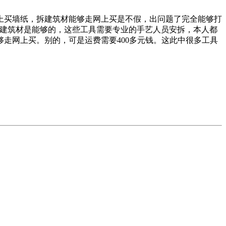
买墙纸，拆建筑材能够走网上买是不假，出问题了完全能够打
拆建筑材是能够的，这些工具需要专业的手艺人员安拆，本人都
走网上买。别的，可是运费需要400多元钱。这此中很多工具