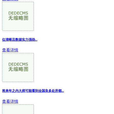
位清晰且数据实力强劲...
查看详情
将来年之内大师可能看到全国良多处所都
...
查看详情