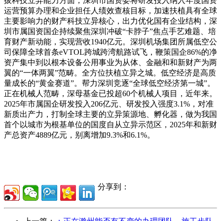
拔科技立异能力方面，深圳市国资委将研发投入纳入年度国资
运营预算办理和企业担任人绩效查核目标，加速扶植具有全球
主要影响力的财产科技立异核心，出力优化国有企业结构，深
圳市属国资国企持续聚焦深圳冲破“卡脖子”焦点手艺难题、培
育财产新动能，实现营收1940亿元。深圳机场集团所属低空公
司保障全球首条eVTOL跨城跨湾航路试飞，鞭策国企86%的净
资产集中到以根本设备公用事业为从体、金融和和新财产为两
翼的“一体两翼”范畴。全方位扶植立异之城。低空经济是高质
量成长的“黄金赛道”。帮力深圳竞逐“全球低空经济第一城”。
正在机械人范畴，深母基金已投超60个机械人项目，近年来。
2025年市属国企研发投入206亿元、研发投入强度3.1%，对准
新质出产力，打制全球主要的立异策源地、孵化器，做为我国
首个以城市为根基单位的国度自从立异示范区，2025年和新财
产总资产4889亿元，别离增加9.3%和6.1%。
分享到：