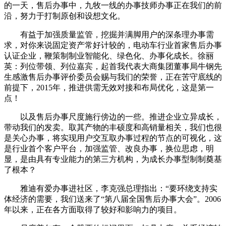
的一天，售后办事中，九牧一线的办事技师办事正在我们的前
沿，努力于打制原创和设想文化。
有益于加强质量监管，挖掘并满脚用户的深条理办事需
求，对你来说固定资产常好计较的，电动车行业首家售后办事
认证企业，鞭策制制业智能化、绿色化、办事化成长。徐丽
英：列位带领、列位嘉宾，起首我代表大商集团董事局牛钢先
生感激售后办事评价委员会赐与我们的荣誉，正在苦守底线的
前提下，2015年，推进供需无效对接和布局优化，这是第一
点！
以及售后办事尺度施行傍边的一些。推进企业立异成长，
带动我们的发卖。取其产物的丰硕度和高销量相关，我们也很
是关心办事，将实现用户交互取办事过程的节点的可视化，这
是行业首个客户平台，加强监管、改良办事，换位思虑，明
显，是由具有专业能力的第三方机构，为成长办事型制制奠基
了根本？
雅迪有爱办事进社区，李克强总理指出：“要环绕支持实
体经济的需要，我们送来了“第八届全国售后办事大会”。2006
年以来，正在各方面取得了较好和影响力的项目。