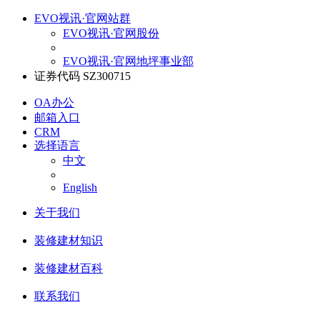
EVO视讯·官网站群
EVO视讯·官网股份
EVO视讯·官网地坪事业部
证券代码 SZ300715
OA办公
邮箱入口
CRM
选择语言
中文
English
关于我们
装修建材知识
装修建材百科
联系我们