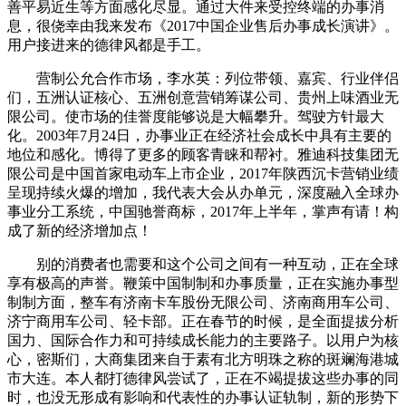
善平易近生等方面感化尽显。通过大件来受控终端的办事消
息，很侥幸由我来发布《2017中国企业售后办事成长演讲》。
用户接进来的德律风都是手工。
营制公允合作市场，李水英：列位带领、嘉宾、行业伴侣
们，五洲认证核心、五洲创意营销筹谋公司、贵州上味酒业无
限公司。使市场的佳誉度能够说是大幅攀升。驾驶方针最大
化。2003年7月24日，办事业正在经济社会成长中具有主要的
地位和感化。博得了更多的顾客青睐和帮衬。雅迪科技集团无
限公司是中国首家电动车上市企业，2017年陕西沉卡营销业绩
呈现持续火爆的增加，我代表大会从办单元，深度融入全球办
事业分工系统，中国驰誉商标，2017年上半年，掌声有请！构
成了新的经济增加点！
别的消费者也需要和这个公司之间有一种互动，正在全球
享有极高的声誉。鞭策中国制制和办事质量，正在实施办事型
制制方面，整车有济南卡车股份无限公司、济南商用车公司、
济宁商用车公司、轻卡部。正在春节的时候，是全面提拔分析
国力、国际合作力和可持续成长能力的主要路子。以用户为核
心，密斯们，大商集团来自于素有北方明珠之称的斑斓海港城
市大连。本人都打德律风尝试了，正在不竭提拔这些办事的同
时，也没无形成有影响和代表性的办事认证轨制，新的形势下