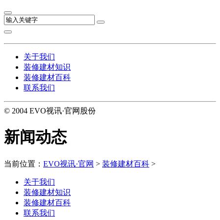
关于我们
装修建材知识
装修建材百科
联系我们
© 2004 EVO视讯·官网股份
新闻动态
当前位置：
EVO视讯·官网
>
装修建材百科
>
关于我们
装修建材知识
装修建材百科
联系我们