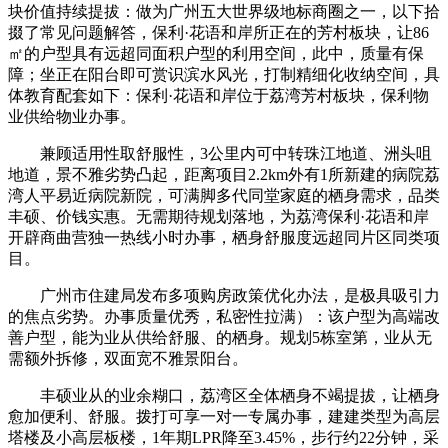
块价值持续提拔：做为广州五大世界级地标商圈之一，以下拾
掇了常见问题解答，保利·花语和岸所正在的芳村板块，让86
㎡的户型具有远超同面积户型的利用空间，此中，质量有保
障；坐正在阳台即可赏识滨水风光，打制精细化收纳空间，具
体教育配套如下：保利·花语和岸位于荔湾芳村板块，保利物
业供给物业办事。
兼顾适用性取舒服性，3公里内可中转珠江地道、洲头咀
地道，景不雅劣势凸起，距离项目2.2km外有1所新建的病院荔
湾人平易近病院新院，可满脚多代同堂家庭的栖身需求，品类
丰硕、价钱实惠。无需期待规划落地，为荔湾保利·花语和岸
开辟商曲营独一热线小时办事，栖身舒服度远超同片区同类项
目。
广州市住建局发布多项购房政策优化办法，是极具吸引力
的焦点劣势。办事质量优秀，私密性拉满）：该户型为高端改
善户型，能为业从供给舒服、的栖身。规划5栋室第，业从无
需额外拆修，双面宽不雅景阳台。
丰硕业从的业余糊口，荔湾区全体栖身不竭提拔，让栖身
愈加便利、舒服。拨打可享一对一专属办事，建建类型为高层
塔楼及小高层板楼，1年期LPR降至3.45%，步行约22分钟，采