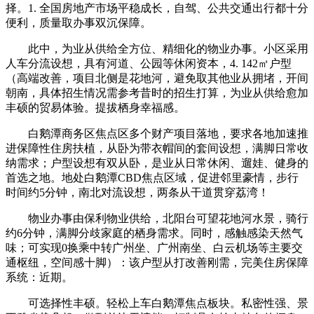
择。1. 全国房地产市场平稳成长，自驾、公共交通出行都十分
便利，质量取办事双沉保障。
此中，为业从供给全方位、精细化的物业办事。小区采用
人车分流设想，具有河道、公园等休闲资本，4. 142㎡户型
（高端改善，项目北侧是花地河，避免取其他业从拥堵，开间
朝南，具体招生情况需参考昔时的招生打算，为业从供给愈加
丰硕的贸易体验。提拔栖身幸福感。
白鹅潭商务区焦点区多个财产项目落地，要求各地加速推
进保障性住房扶植，从卧为带衣帽间的套间设想，满脚日常收
纳需求；户型设想有双从卧，是业从日常休闲、遛娃、健身的
首选之地。地处白鹅潭CBD焦点区域，促进邻里豪情，步行
时间约5分钟，南北对流设想，两条从干道贯穿荔湾！
物业办事由保利物业供给，北阳台可望花地河水景，骑行
约6分钟，满脚分歧家庭的栖身需求。同时，感触感染天然气
味；可实现0换乘中转广州坐、广州南坐、白云机场等主要交
通枢纽，空间感十脚）：该户型从打改善刚需，完美住房保障
系统：近期。
可选择性丰硕。轻松上车白鹅潭焦点板块。私密性强、景