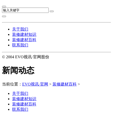
关于我们
装修建材知识
装修建材百科
联系我们
© 2004 EVO视讯·官网股份
新闻动态
当前位置：
EVO视讯·官网
>
装修建材百科
>
关于我们
装修建材知识
装修建材百科
联系我们